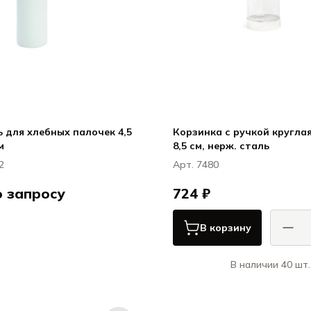
 для хлебных палочек 4,5
Корзинка с ручкой круглая
м
8,5 см, нерж. сталь
2
Арт. 7480
о запросу
724 ₽
Сумисура / Sumisura
В корзину
ЭЛЕМЕНТИ / ELEMENTI
В наличии 40 шт.
КОМ
Корзинки для к