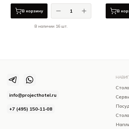
В корзину
В кор
В наличии 16 шт.
КОМАС / COMAS
Корзинки для картошки-фри
НАВИГ
Столо
info@projecthotel.ru
Серв
Посуд
+7 (495) 150‑11‑08
Стол
Напли