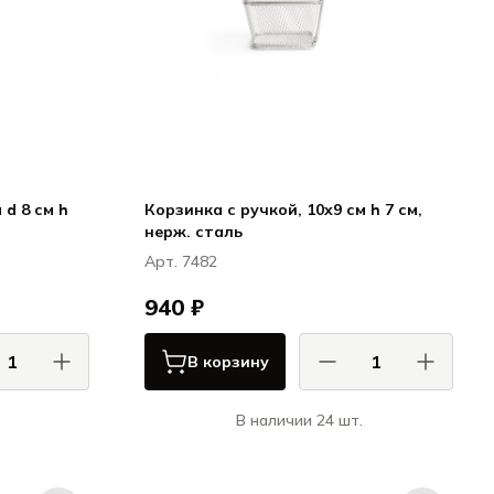
 d 8 см h
Корзинка с ручкой, 10x9 см h 7 см,
нерж. сталь
Арт. 7482
940 ₽
В корзину
В наличии 24 шт.
АС / COMAS
КОМАС / COMAS
артошки-фри
Корзинки для картошки-фри