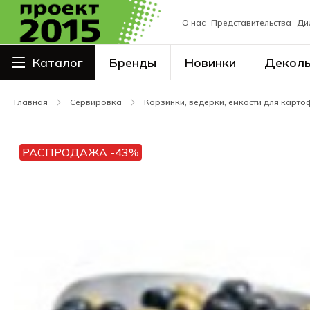
О нас
Представительства
Ди
Каталог
Бренды
Новинки
Декол
Столовая посуда
Главная
Сервировка
Корзинки, ведерки, емкости для карто
Сервировка
Посуда для напитков
РАСПРОДАЖА -43%
Столовые приборы
Наплитная посуда
Кухонный и кондитерский
инвентарь
Поварские ножи, ножницы
Барный инвентарь
Сиропы, основы, напитки