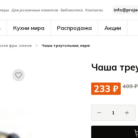
info@proje
леры
Для розничных клиентов
Библиотека
Контакты
ь
Кухни мира
Распродажа
Акции
феля фри, снеков
Чаша треугольная, нерж
Чаша тре
409 ₽
233 ₽