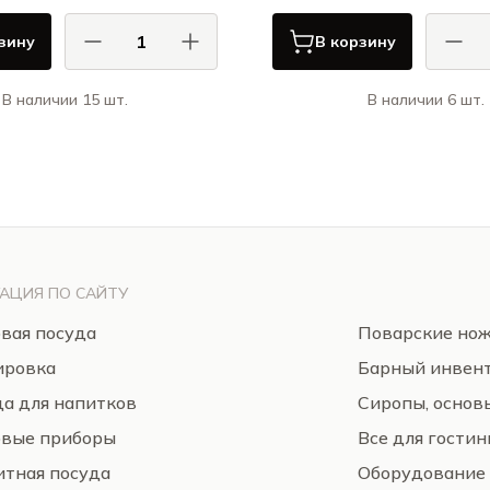
зину
В корзину
В наличии 15 шт.
В наличии 6 шт.
КОМАС / COMAS
КОМ
Корзинки для картошки-фри
АЦИЯ ПО САЙТУ
вая посуда
Поварские но
ировка
Барный инвен
а для напитков
Сиропы, основ
овые приборы
Все для гости
тная посуда
Оборудование