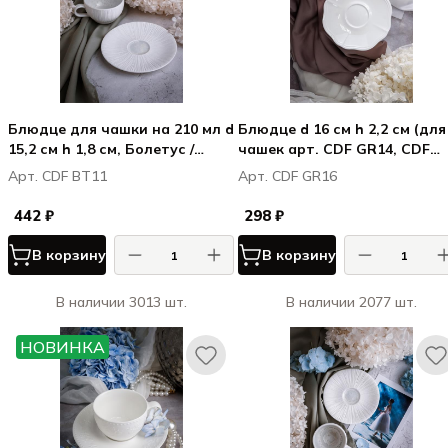
Блюдце для чашки на 210 мл d
Блюдце d 16 см h 2,2 см (для
15,2 см h 1,8 см, Болетус /
чашек арт. CDF GR14, CDF
Boletus
GR15), фарфор, Грация /
Арт. CDF BT11
Арт. CDF GR16
Grazia
442 ₽
298 ₽
В корзину
В корзину
В наличии 3013 шт.
В наличии 2077 шт.
НОВИНКА