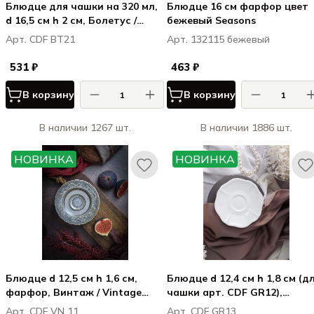
Блюдце для чашки на 320 мл,
Блюдце 16 см фарфор цвет
d 16,5 см h 2 см, Болетус /
бежевый Seasons
Boletus
Арт. CDF BT21
Арт. 132115 бежевый
531 ₽
463 ₽
В корзину
В корзину
В наличии 1267 шт.
В наличии 1886 шт.
НОВИНКА
НОВИНКА
Блюдце d 12,5 см h 1,6 см,
Блюдце d 12,4 см h 1,8 см (д
фарфор, Винтаж / Vintage
чашки арт. CDF GR12),
(для чашки CDF VN 10)
фарфор, Грация / Grazia
Арт. CDF VN 11
Арт. CDF GR13