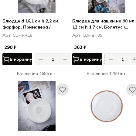
Блюдце d 16,1 см h 2,2 см,
Блюдце для чашки на 90 мл 
фарфор, Примавера /
12 см h 1,7 см, Болетус /
Primavera (для CDF PR14, CDF
Boletus
Арт. CDF PR16
Арт. CDF BT09
PR15)
290 ₽
362 ₽
В корзину
В корзину
В наличии 1685 шт.
В наличии 1290 шт.