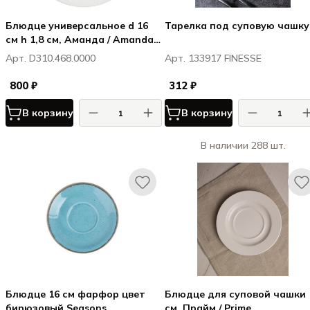
Блюдце универсальное d 16
Тарелка под суповую чашку
см h 1,8 см, Аманда / Amanda,
Basics
Арт. D310.468.0000
Арт. 133917 FINESSE
800 ₽
312 ₽
В корзину
В корзину
В наличии 288 шт.
Блюдце 16 см фарфор цвет
Блюдце для суповой чашки 
бирюзовый Seasons
см, Прайм / Prime