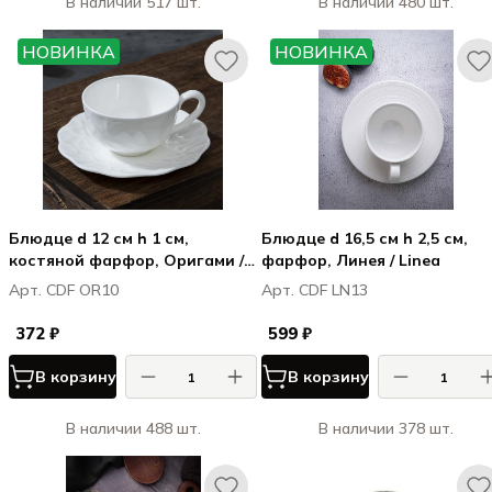
В наличии 517 шт.
В наличии 480 шт.
НОВИНКА
НОВИНКА
Блюдце d 12 см h 1 см,
Блюдце d 16,5 см h 2,5 см,
костяной фарфор, Оригами /
фарфор, Линея / Linea
Origami (для чашки CDF OR09)
Арт. CDF OR10
Арт. CDF LN13
372 ₽
599 ₽
В корзину
В корзину
В наличии 488 шт.
В наличии 378 шт.