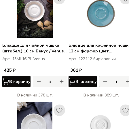
Блюдце для чайной чашки
Блюдце для кофейной чашк
(штабел.) 16 см Венус / Venus
12 см фарфор цвет
для арт. 32ML21 PL, 32ML28 PL
бирюзовый Seasons
Арт. 13ML16 PL Venus
Арт. 122112 бирюзовый
ПИОЛИ / PIOLI
425 ₽
361 ₽
В корзину
В корзину
В наличии 378 шт.
В наличии 389 шт.