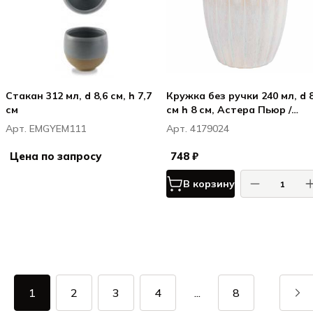
Стакан 312 мл, d 8,6 см, h 7,7
Кружка без ручки 240 мл, d 8
см
см h 8 см, Астера Пьюр /
Astera Pure
Арт. EMGYEM111
Арт. 4179024
Цена по запросу
748 ₽
В корзину
1
2
3
4
...
8