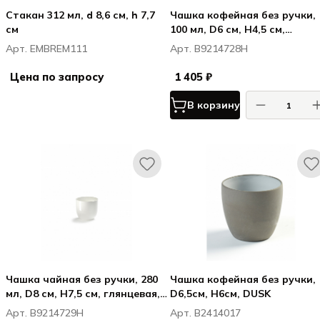
Стакан 312 мл, d 8,6 см, h 7,7
Чашка кофейная без ручки,
см
100 мл, D6 см, H4,5 см,
глянцевая, PIET BOON GLAZ
Арт. EMBREM111
Арт. B9214728H
Цена по запросу
1 405 ₽
В корзину
Чашка чайная без ручки, 280
Чашка кофейная без ручки,
мл, D8 см, H7,5 см, глянцевая,
D6,5см, H6см, DUSK
PIET BOON GLAZED
Арт. B9214729H
Арт. B2414017