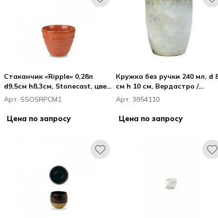
Стаканчик «Ripple» 0,28л
Кружка без ручки 240 мл, d 8
d9,5см h8,3см, Stonecast, цвет
см h 10 см, Вердастро /
Spiced Orange
Verdastro
Арт. SSOSRPCM1
Арт. 3854110
Цена по запросу
Цена по запросу