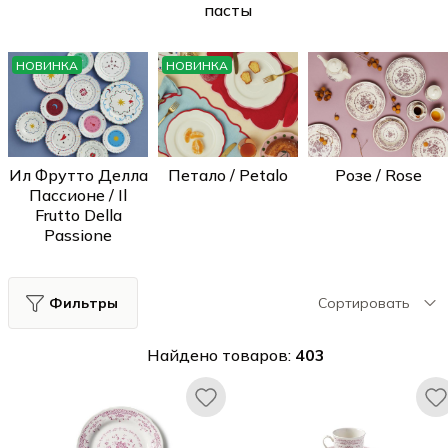
пасты
НОВИНКА
НОВИНКА
Ил Фрутто Делла
Петало / Petalo
Розе / Rose
Пассионе / Il
Frutto Della
Passione
Фильтры
Сортировать
Найдено товаров:
403