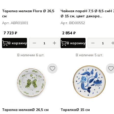
Тарелка мелкая Flora Ø 26,5
Чайная параH 7,5 Ø 8,5 смH 2,4
см
Ø 15 см, цвет декора
"шалфей"
Арт. ABR01001
Арт. BID00552
7 723 ₽
2 854 ₽
В корзину
В корзину
В наличии 6 шт.
В наличии 5 шт.
Тарелка мелкаяØ 26,5 см
ТарелкаØ 15 см