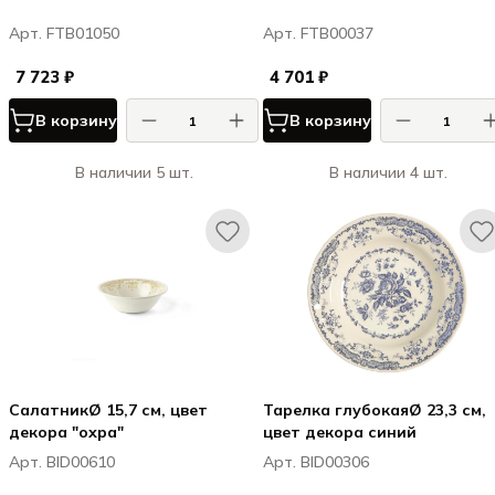
Арт. FTB01050
Арт. FTB00037
7 723 ₽
4 701 ₽
В корзину
В корзину
В наличии 5 шт.
В наличии 4 шт.
СалатникØ 15,7 см, цвет
Тарелка глубокаяØ 23,3 см,
декора "охра"
цвет декора синий
Арт. BID00610
Арт. BID00306