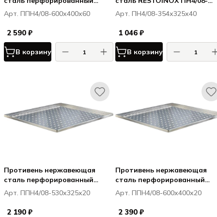
сталь перфорированный
сталь RESTOINOX ПН4/08-
RESTOINOX ППН4/08-
354х325х40
Арт. ППН4/08-600х400х60
Арт. ПН4/08-354х325х40
600х400х60
2 590 ₽
1 046 ₽
В корзину
В корзину
Противень нержавеющая
Противень нержавеющая
сталь перфорированный
сталь перфорированный
RESTOINOX ППН4/08-
RESTOINOX ППН4/08-
Арт. ППН4/08-530х325х20
Арт. ППН4/08-600х400х20
530х325х20
600х400х20
2 190 ₽
2 390 ₽