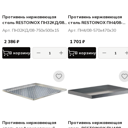
Противень нержавеющая
Противень нержавеющая
сталь RESTOINOX ПН32КД/08-
сталь RESTOINOX ПН4/08-
750х500х15 2 борта по
570х470х30
Арт. ПН32КД/08-750х500х15
Арт. ПН4/08-570х470х30
сторонам 400, 1 борт по
сторон
2 386 ₽
1 701 ₽
В корзину
В корзину
Противень нержавеющая
Противень нержавеющая