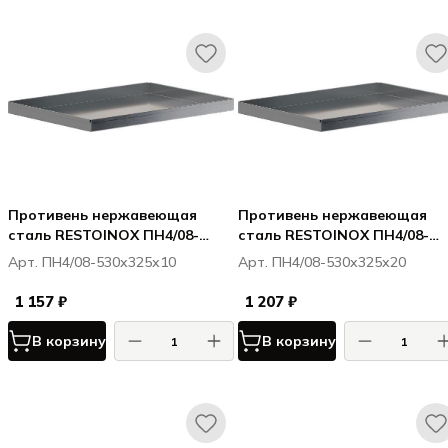
Противень нержавеющая
Противень нержавеющая
сталь RESTOINOX ПН4/08-
сталь RESTOINOX ПН4/08-
530х325х10
530х325х20
Арт. ПН4/08-530х325х10
Арт. ПН4/08-530х325х20
1 157 ₽
1 207 ₽
В корзину
В корзину