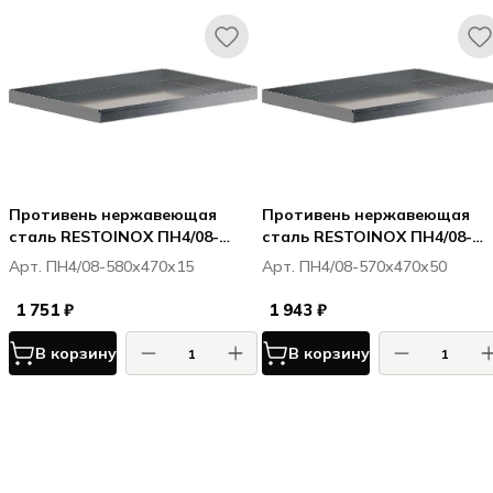
Противень нержавеющая
Противень нержавеющая
сталь RESTOINOX ПН4/08-
сталь RESTOINOX ПН4/08-
580х470х15
570х470х50
Арт. ПН4/08-580х470х15
Арт. ПН4/08-570х470х50
1 751 ₽
1 943 ₽
В корзину
В корзину