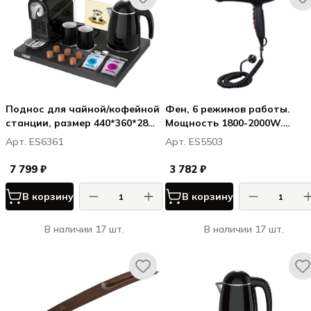
Поднос для чайной/кофейной
Фен, 6 режимов работы.
станции, размер 440*360*28
Мощность 1800-2000W.
мм, дерево, цвет черный
Материал: пластик.Цвет
Арт. ES6361
Арт. ES5503
матовый черный
7 799 ₽
3 782 ₽
В корзину
В корзину
В наличии 17 шт.
В наличии 17 шт.