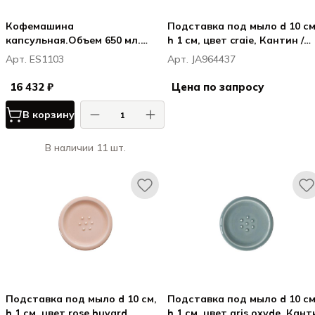
Кофемашина
Подставка под мыло d 10 см
капсульная.Объем 650 мл.
h 1 см, цвет craie, Кантин /
Мощность 1350 Вт.
Cantine
Арт. ES1103
Арт. JA964437
Автоматическое отключение
при отсутствии
16 432 ₽
Цена по запросу
использования в теч. 30 мин.
Размер Ш115 x Г340 x В220 мм.
В корзину
Цвет черный
В наличии 11 шт.
Подставка под мыло d 10 см,
Подставка под мыло d 10 см
h 1 см, цвет rose buvard,
h 1 см, цвет gris oxyde, Кант