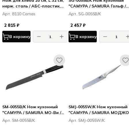
Нож для хлеба 20 см, L 32 см,
SG-0055B/K Нож кухонный
нерж. сталь / АБС-пластик,
"САМУРА / SAMURA Гольф /
цвет ручки белый, Марбл /
Golf Stonewash" для хлеба 2
Арт. 8110 Сomas
Арт. SG-0055B/K
Marble
мм, AUS-8
2 815 ₽
2 457 ₽
В корзину
В корзину
SM-0055B/K Нож кухонный
SMJ-0055W/K Нож кухонный
"САМУРА / SAMURA МО-Ви /
"САМУРА / SAMURA МОДЖО 
MO-V Stonewash" для хлеба
MOJO" для хлеба 194 мм,
Арт. SM-0055B/K
Арт. SMJ-0055W/K
230 мм, G-10
корроз.-стойкая сталь,