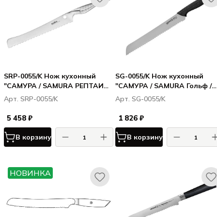
SRP-0055/K Нож кухонный
SG-0055/K Нож кухонный
"САМУРА / SAMURA РЕПТАИЛ /
"САМУРА / SAMURA Гольф /
REPTILE" для хлеба 235 мм,
Golf" для хлеба 230 мм, AUS-
Арт. SRP-0055/K
Арт. SG-0055/K
AUS-10
5 458 ₽
1 826 ₽
В корзину
В корзину
НОВИНКА