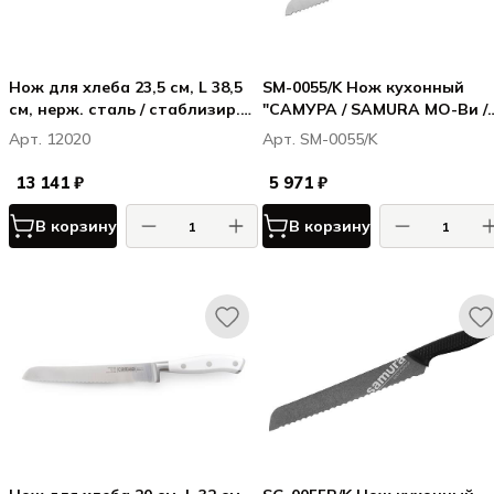
Нож для хлеба 23,5 см, L 38,5
SM-0055/K Нож кухонный
см, нерж. сталь / стаблизир.
"САМУРА / SAMURA МО-Ви /
дерево, цвет ручки - темно-
MO-V" для хлеба 230 мм, G-1
Арт. 12020
Арт. SM-0055/K
коричневый
13 141 ₽
5 971 ₽
В корзину
В корзину