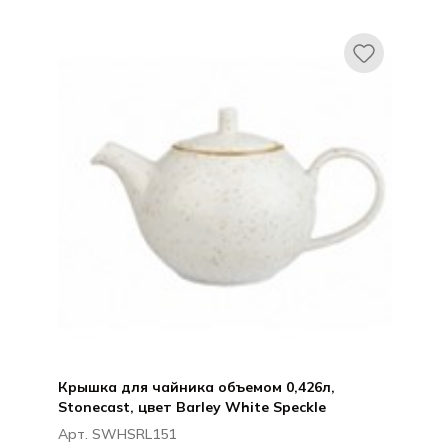
Темно-серый / DARK GREY
Крышка для чайника объемом 0,426л,
Stonecast, цвет Barley White Speckle
Арт. SWHSRL151