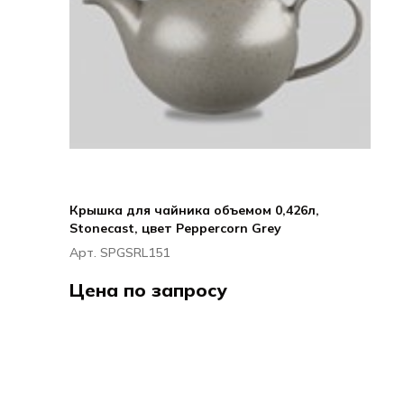
Крышка для чайника объемом 0,426л,
Stonecast, цвет Peppercorn Grey
Арт. SPGSRL151
Цена по запросу
Черчилл / CHURCHILL
Стоункаст Грей / Stonecast Grey