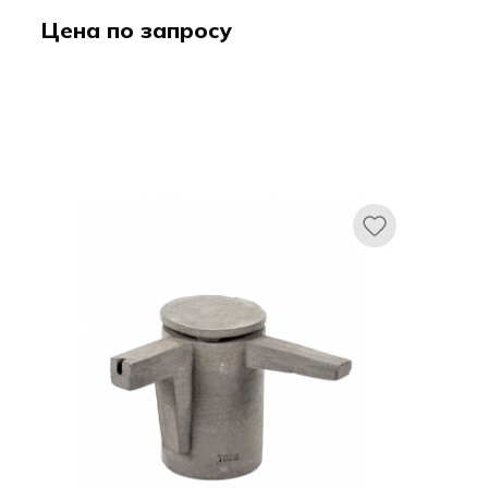
Цена по запросу
Черчилл / CHURCHILL
Соункаст Оранж / Stonecast Orange