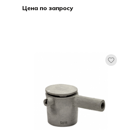
Цена по запросу
Кози & Тренди / Cosy & Trendy
Самира / Samira