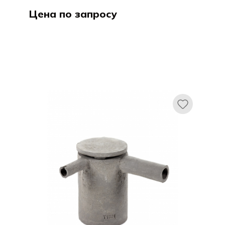
Цена по запросу
Черчилл / CHURCHILL
Стоункаст Уайт Спэкл / Stonecast
White Speckle