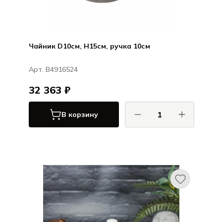
Чайник D10см, H15см, ручка 10см
Арт. B4916524
32 363 ₽
В корзину
Серакс / Serax
ФСК от Фредерик Готье / FCK by
Frédérick Gautier