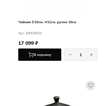
Чайник D10см, H11см, ручка 10см
Арт. B4918525
17 099 ₽
В корзину
Серакс / Serax
ФСК от Фредерик Готье / FCK by
Frédérick Gautier