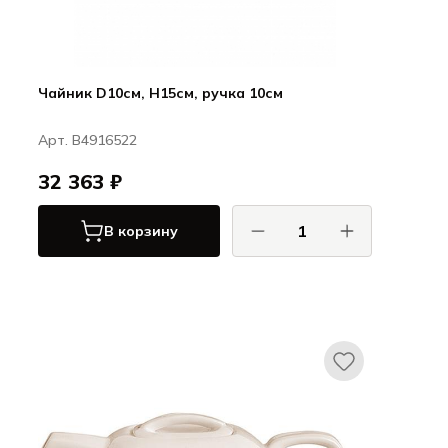
Чайник D10см, H15см, ручка 10см
Арт. B4916522
32 363 ₽
В корзину
Серакс / Serax
ФСК от Фредерик Готье / FCK by
Frédérick Gautier