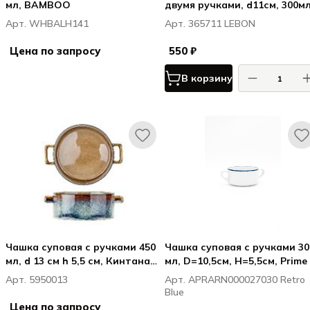
мл, BAMBOO
двумя ручками, d11см, 300мл
белый, ЛИБОН / LEBON
Арт. WHBALH141
Арт. 365711 LEBON
Цена по запросу
550 ₽
В корзину
Чашка суповая с ручками 450
Чашка суповая с ручками 30
мл, d 13 см h 5,5 см, Кинтана
мл, D=10,5см, H=5,5см, Prime
Амбер / Quintana Amber
Арт. 5950013
Арт. APRARN000027030 Retro
Blue
Цена по запросу