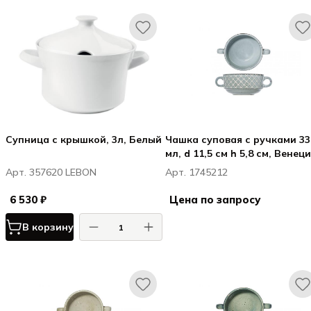
Супница с крышкой, 3л, Белый
Чашка суповая с ручками 33
мл, d 11,5 см h 5,8 см, Венеци
Venezia
Арт. 357620 LEBON
Арт. 1745212
6 530 ₽
Цена по запросу
В корзину