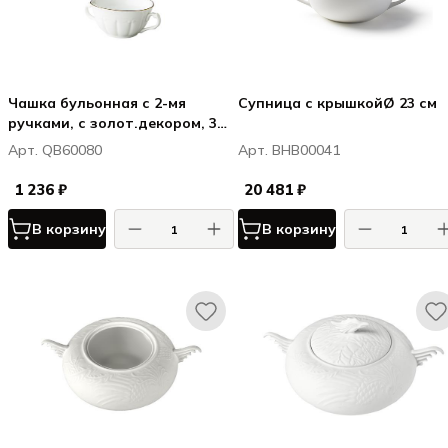
Чашка бульонная с 2-мя
Супница с крышкойØ 23 см
ручками, с золот.декором, 300
мл
Арт. QB60080
Арт. BHB00041
1 236 ₽
20 481 ₽
В корзину
В корзину