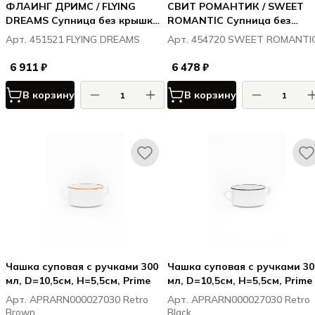
ФЛАИНГ ДРИМС / FLYING
СВИТ РОМАНТИК / SWEET
DREAMS Супница без крышки
ROMANTIC Супница без
2,2 л
крышки 2,25 л
Арт. 451521 FLYING DREAMS
Арт. 454720 SWEET ROMANTI
6 911 ₽
6 478 ₽
В корзину
В корзину
Чашка суповая с ручками 300
Чашка суповая с ручками 30
мл, D=10,5см, H=5,5см, Prime
мл, D=10,5см, H=5,5см, Prime
Арт. APRARN000027030 Retro
Арт. APRARN000027030 Retro
Brown
Black