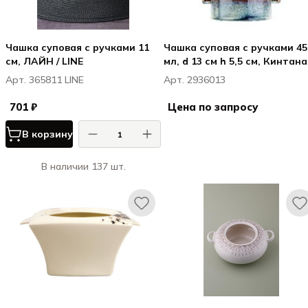
Чашка суповая с ручками 11
Чашка суповая с ручками 45
см, ЛАЙН / LINE
мл, d 13 см h 5,5 см, Кинтана
Блу / Quintana Blue
Арт. 365811 LINE
Арт. 2936013
701 ₽
Цена по запросу
В корзину
В наличии 137 шт.