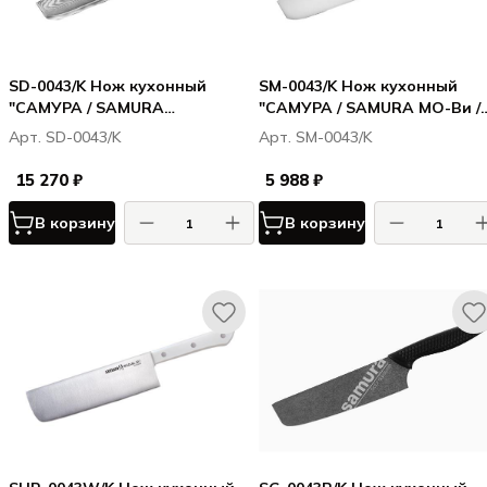
SD-0043/K Нож кухонный
SM-0043/K Нож кухонный
"САМУРА / SAMURA
"САМУРА / SAMURA МО-Ви /
ДАМАСКУС / DAMASCUS"
MO-V" накири 167 мм, G-10
Арт. SD-0043/K
Арт. SM-0043/K
накири 167 мм, G-10, дамаск
67 слоев
15 270 ₽
5 988 ₽
В корзину
В корзину