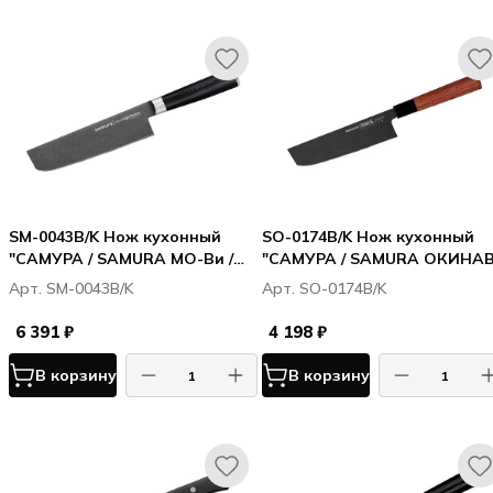
SM-0043B/K Нож кухонный
SO-0174B/K Нож кухонный
"САМУРА / SAMURA МО-Ви /
"САМУРА / SAMURA ОКИНА
MO-V Stonewash" накири 167
/ OKINAWA" Накири 172 мм,
Арт. SM-0043B/K
Арт. SO-0174B/K
мм, G-10
AUS-8 с галт., палисандр
6 391 ₽
4 198 ₽
В корзину
В корзину