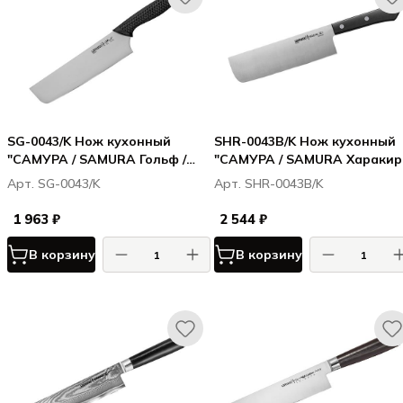
SG-0043/K Нож кухонный
SHR-0043B/K Нож кухонный
"САМУРА / SAMURA Гольф /
"САМУРА / SAMURA Харакири
Golf" Накири 167 мм, AUS-8
Harakiri" накири 170 мм,
Арт. SG-0043/K
Арт. SHR-0043B/K
корроз.-стойкая сталь, ABS
пластик
1 963 ₽
2 544 ₽
В корзину
В корзину