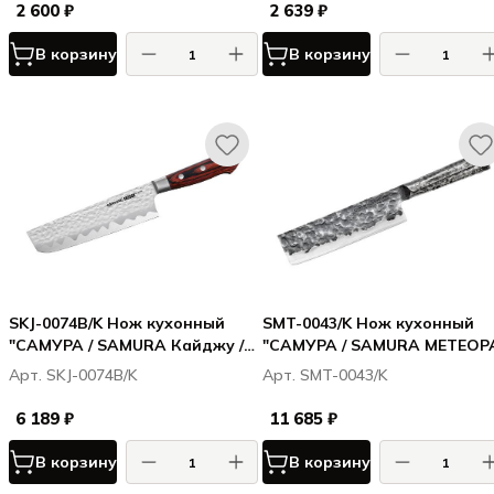
ABS пластик
ABS пластик
2 600 ₽
2 639 ₽
В корзину
В корзину
SKJ-0074B/K Нож кухонный
SMT-0043/K Нож кухонный
"САМУРА / SAMURA Кайджу /
"САМУРА / SAMURA МЕТЕОРА
Kaiju" Накири 167 мм, AUS-8,
METEORA" накири 173 мм,VG
Арт. SKJ-0074B/K
Арт. SMT-0043/K
дерево, с больстером
10, 5 слоёв
6 189 ₽
11 685 ₽
В корзину
В корзину