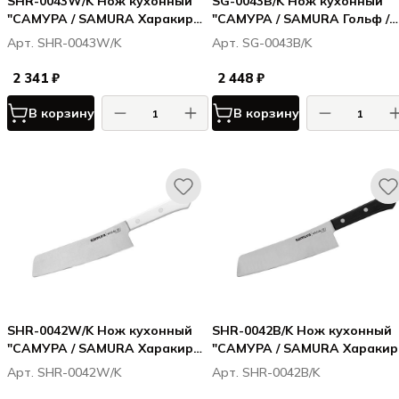
SHR-0043W/K Нож кухонный
SG-0043B/K Нож кухонный
"САМУРА / SAMURA Харакири /
"САМУРА / SAMURA Гольф /
Harakiri" накири 170 мм,
Golf Stonewash" Накири 167
Арт. SHR-0043W/K
Арт. SG-0043B/K
корроз.-стойкая сталь, ABS
мм, AUS-8
пластик
2 341 ₽
2 448 ₽
В корзину
В корзину
SHR-0042W/K Нож кухонный
SHR-0042B/K Нож кухонный
"САМУРА / SAMURA Харакири /
"САМУРА / SAMURA Харакири
Harakiri" соврем. накири 174
Harakiri" соврем. накири 174
Арт. SHR-0042W/K
Арт. SHR-0042B/K
мм, корроз.-стойкая сталь,
мм, корроз.-стойкая сталь,