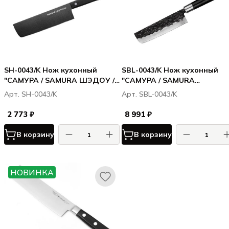
SH-0043/K Нож кухонный
SBL-0043/K Нож кухонный
"САМУРА / SAMURA ШЭДОУ /
"САМУРА / SAMURA
SHADOW" накири с
БЛЭКСМИТ / BLACKSMITH"
Арт. SH-0043/K
Арт. SBL-0043/K
покрытием Black-coating 170
накири 168 мм, AUS-8,
мм, AUS-8, ABS пластик
микарта
2 773 ₽
8 991 ₽
В корзину
В корзину
НОВИНКА