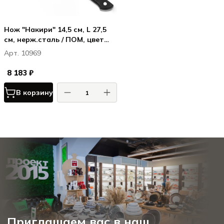
Нож "Накири" 14,5 см, L 27,5
см, нерж.сталь / ПОМ, цвет
ручки черный
Арт. 10969
8 183 ₽
В корзину
Приглашаем вас в наш