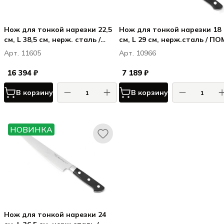
Нож для тонкой нарезки 22,5
Нож для тонкой нарезки 18
см, L 38,5 см, нерж. сталь /
см, L 29 см, нерж.сталь / ПО
стаблизир. дерево, цвет
цвет ручки черный
Арт. 11605
Арт. 10966
ручки - темно-коричневый
16 394 ₽
7 189 ₽
В корзину
В корзину
НОВИНКА
Нож для тонкой нарезки 24