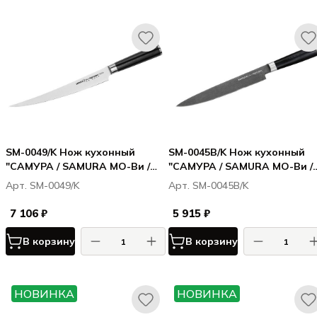
SM-0049/K Нож кухонный
SM-0045B/K Нож кухонный
"САМУРА / SAMURA МО-Ви /
"САМУРА / SAMURA МО-Ви /
MO-V" для нарезки, длинный
MO-V Stonewash" для нарез
Арт. SM-0049/K
Арт. SM-0045B/K
слайсер 251 мм, G-10
230 мм, G-10
7 106 ₽
5 915 ₽
В корзину
В корзину
НОВИНКА
НОВИНКА