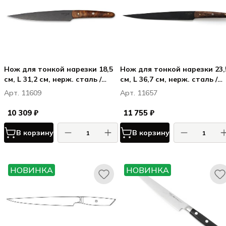
Нож для тонкой нарезки 18,5
Нож для тонкой нарезки 23,
см, L 31,2 см, нерж. сталь /
см, L 36,7 см, нерж. сталь /
стаблизир. дерево, цвет
стаблизир. дерево, цвет
Арт. 11609
Арт. 11657
ручки - янтарный
ручки - янтарный
10 309 ₽
11 755 ₽
В корзину
В корзину
НОВИНКА
НОВИНКА