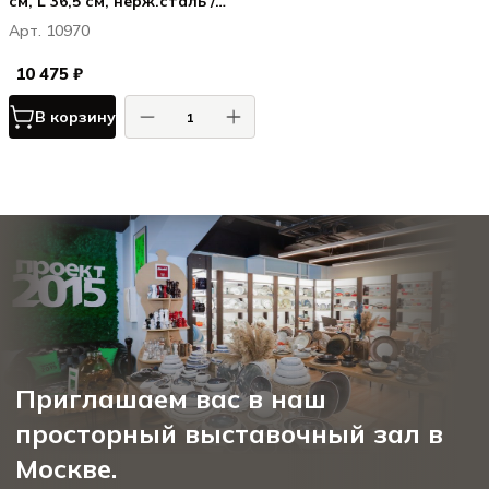
см, L 36,5 см, нерж.сталь /
ПОМ, цвет ручки черный
Арт. 10970
10 475 ₽
В корзину
Приглашаем вас в наш
просторный выставочный зал в
Москве.