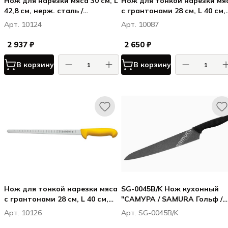
Нож для нарезки мяса 30 см, L
Нож для тонкой нарезки мя
42,8 см, нерж. сталь /
с грантонами 28 см, L 40 см,
полипропилен, цвет ручки
нерж. сталь / полипропилен
Арт. 10124
Арт. 10087
желтый, Карбон / Carbon
цвет ручки черный, Карбон 
Carbon
2 937 ₽
2 650 ₽
В корзину
В корзину
Нож для тонкой нарезки мяса
SG-0045B/K Нож кухонный
с грантонами 28 см, L 40 см,
"САМУРА / SAMURA Гольф /
нерж. сталь / полипропилен,
Golf Stonewash" для нарезк
Арт. 10126
Арт. SG-0045B/K
цвет ручки желтый, Карбон /
251 мм, AUS-8