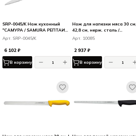
SRP-0045/K Нож кухонный
Нож для напезки мяса 30 см,
"САМУРА / SAMURA РЕПТАИЛ /
42,8 см, нерж. сталь /
REPTILE" для нарезки, слайсер
полипропилен, цвет ручки
Арт. SRP-0045/K
Арт. 10085
274 мм, AUS-10
черный, Карбон / Carbon
6 102 ₽
2 937 ₽
В корзину
В корзину