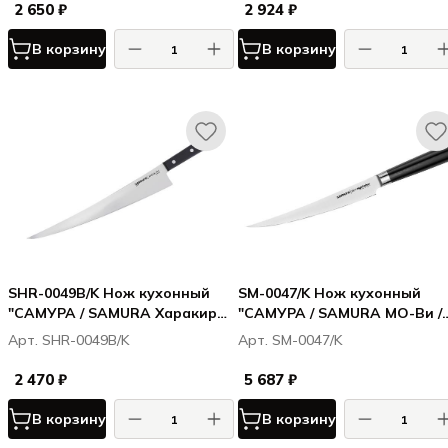
Carbon
2 650 ₽
2 924 ₽
В корзину
В корзину
SHR-0049B/K Нож кухонный
SM-0047/K Нож кухонный
"САМУРА / SAMURA Харакири /
"САМУРА / SAMURA МО-Ви /
Harakiri" длинный слайсер
MO-V" для нарезки, коротки
Арт. SHR-0049B/K
Арт. SM-0047/K
290мм, корроз.-стойкая сталь,
слайсер 220 мм, G-10
ABS пластик
2 470 ₽
5 687 ₽
В корзину
В корзину