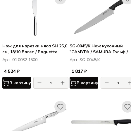
Нож для нарезки мяса SH 25,0
SG-0045/K Нож кухонный
см, 18/10 Багет / Baguette
"САМУРА / SAMURA Гольф /
Golf" для нарезки 251 мм, A
Арт. 01.0032.1500
Арт. SG-0045/K
8
4 524 ₽
1 817 ₽
В корзину
В корзину