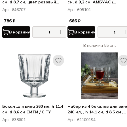
см, d 8,7 см, цвет розовый
см, d 9,2 см, АМБУАС /
ВЕРСАЛЛЕС / VERSAILLES
AMBOISE
Арт. 646707
Арт. 605101
ROSE
786 ₽
666 ₽
В корзину
В корзину
В наличии 55 шт.
Бокал для вина 260 мл, h 11,4
Набор из 4 бокалов для вин
см, d 8,6 см СИТИ / CITY
240 мл, , h 14,1 см, d 8,5 см ,
АБЕЙ / ABEILLE
Арт. 638601
Арт. 611001S4