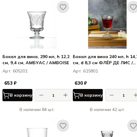
Бокал для вина, 290 мл, h 12,2
Бокал для вина 240 мл, h 14,
см, 9,4 см, АМБУАС / AMBOISE
см, d 8,3 см ФЛЁР ДЕ ЛИС /
FLEUR DE LYS
Арт. 605201
Арт. 615801
653 ₽
630 ₽
В корзину
В корзину
В наличии 84 шт.
В наличии 42 шт.