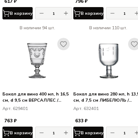
617 ₽
796 ₽
В корзину
В корзину
В наличии 94 шт.
В наличии 110 шт.
Бокал для вина 400 мл, h 16,5
Бокал для вина 280 мл, h 13,
см, d 9,5 см ВЕРСАЛЛЕС /
см, d 7,5 см ЛИБЕЛЮЛЬ /
VERSAILLES
LIBELLULES
Арт. 629401
Арт. 632401
763 ₽
633 ₽
В корзину
В корзину