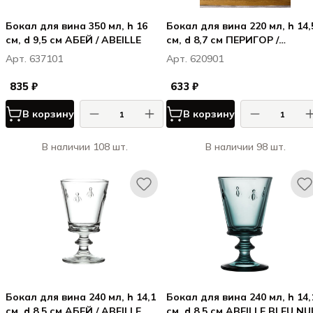
Бокал для вина 350 мл, h 16
Бокал для вина 220 мл, h 14,
см, d 9,5 см АБЕЙ / ABEILLE
см, d 8,7 см ПЕРИГОР /
PERIGORD
Арт. 637101
Арт. 620901
835 ₽
633 ₽
В корзину
В корзину
В наличии 108 шт.
В наличии 98 шт.
Бокал для вина 240 мл, h 14,1
Бокал для вина 240 мл, h 14,1
см, d 8,5 см АБЕЙ / ABEILLE
см, d 8,5 см ABEILLE BLEU NU