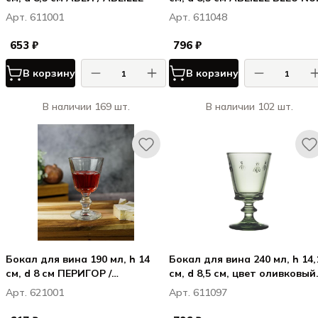
Арт. 611001
Арт. 611048
653 ₽
796 ₽
В корзину
В корзину
В наличии 169 шт.
В наличии 102 шт.
Бокал для вина 190 мл, h 14
Бокал для вина 240 мл, h 14,
см, d 8 см ПЕРИГОР /
см, d 8,5 см, цвет оливковый
PERIGORD
ABEILLE OLIVE (замена 6110
Арт. 621001
Арт. 611097