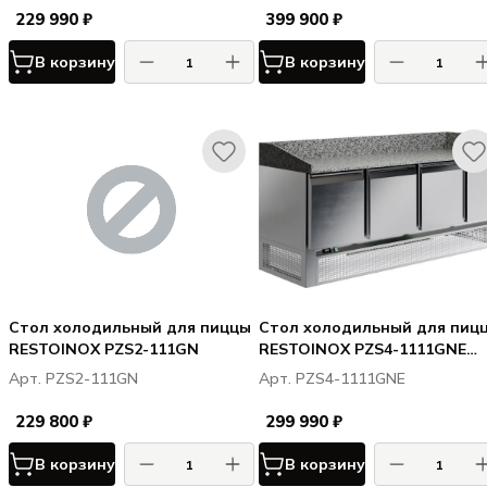
229 990 ₽
399 900 ₽
В корзину
В корзину
Стол холодильный для пиццы
Стол холодильный для пиц
RESTOINOX PZS2-111GN
RESTOINOX PZS4-1111GNE
(нижн. расп. агр)
Арт. PZS2-111GN
Арт. PZS4-1111GNE
229 800 ₽
299 990 ₽
В корзину
В корзину