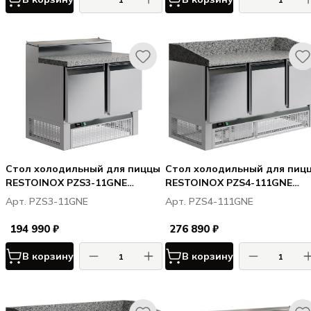
Стол холодильный для пиццы
Стол холодильный для пиц
RESTOINOX PZS3-11GNE
RESTOINOX PZS4-111GNE
(нижн. расп. агр)
(нижн. расп. агр)
Арт. PZS3-11GNE
Арт. PZS4-111GNE
194 990 ₽
276 890 ₽
В корзину
В корзину