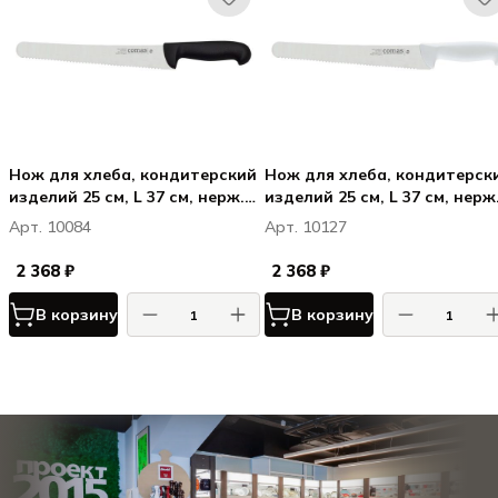
Нож для хлеба, кондитерский
Нож для хлеба, кондитерск
изделий 25 см, L 37 см, нерж.
изделий 25 см, L 37 см, нерж
сталь / полипропилен, цвет
сталь / полипропилен, цвет
Арт. 10084
Арт. 10127
ручки черный, Карбон /
ручки белый, Карбон / Carb
Carbon
2 368 ₽
2 368 ₽
В корзину
В корзину