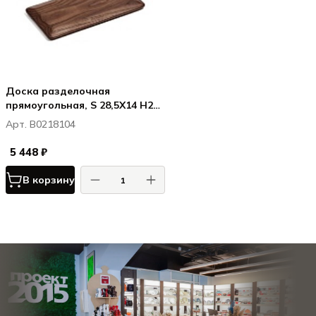
Доска разделочная
прямоугольная, S 28,5X14 H2
см, дерево
Арт. B0218104
5 448 ₽
В корзину