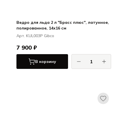
Ведро для льда 2 л "Брасс плюс", латунное,
полированное, 14х16 см
Арт. KUL003P Gibco
7 900 ₽
В корзину
Гибко / Gibco
Брасс Плюс