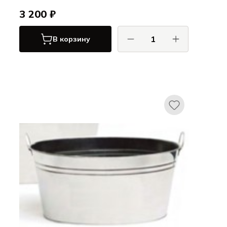
3 200 ₽
В корзину
Гибко / Gibco
Брасс