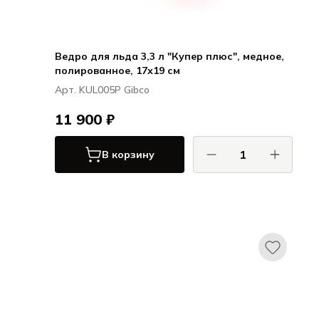
Ведро для льда 3,3 л "Купер плюс", медное,
полированное, 17х19 см
Арт. KUL005P Gibco
11 900 ₽
В корзину
Гибко / Gibco
Купер плюс