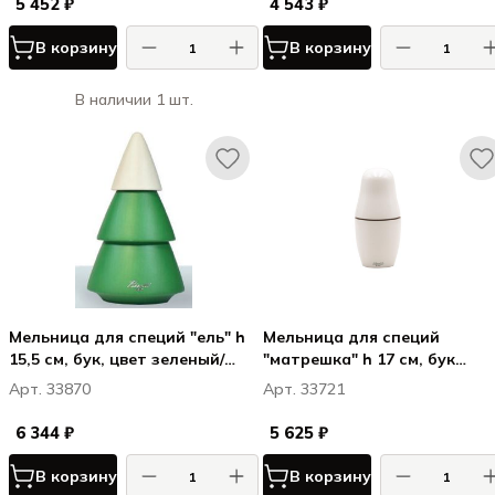
5 452 ₽
4 543 ₽
В корзину
В корзину
В наличии 1 шт.
Мельница для специй "ель" h
Мельница для специй
15,5 см, бук, цвет зеленый/
"матрешка" h 17 см, бук
белый, ИКСМАС ТРИ / XMAS
лакированный, цвет белый,
Арт. 33870
Арт. 33721
TREE By Whinot Design
МАТРЁШКА / MATRYOSHKA
6 344 ₽
5 625 ₽
В корзину
В корзину