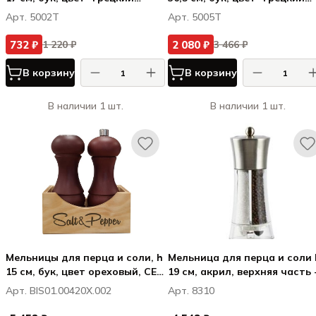
орех", СПАЙС & КО / SPICE &
орех", СПАЙС & КО / SPICE &
Арт. 5002T
Арт. 5005T
CO
CO
732 ₽
2 080 ₽
1 220 ₽
3 466 ₽
В корзину
В корзину
В наличии 1 шт.
В наличии 1 шт.
Мельницы для перца и соли, h
Мельница для перца и соли 
15 см, бук, цвет ореховый, СЕТ
19 см, акрил, верхняя часть 
КАССЕТТА / SET CASSETTA
нерж. сталь, прозрачная,
Арт. BIS01.00420X.002
Арт. 8310
ДУАЛ БИГ / DUAL BIG