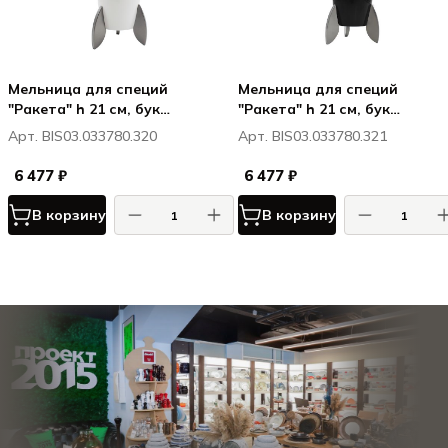
Мельница для специй
Мельница для специй
"Ракета" h 21 см, бук
"Ракета" h 21 см, бук
лакированный, цвет белый,
лакированный, цвет черный
Арт. BIS03.033780.320
Арт. BIS03.033780.321
РОККЕТ / ROCKET
РОККЕТ / ROCKET
6 477 ₽
6 477 ₽
В корзину
В корзину