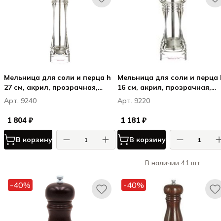
Мельница для соли и перца h
Мельница для соли и перца 
27 см, акрил, прозрачная,
16 см, акрил, прозрачная,
СПАЙС & КО / SPICE & CO
СПАЙС & КО / SPICE & CO
Арт. 9240
Арт. 9220
1 804 ₽
1 181 ₽
В корзину
В корзину
В наличии 41 шт.
-40%
-40%