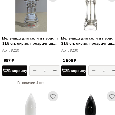
Мельница для соли и перца h
Мельница для соли и перца 
11,5 см, акрил, прозрачная,
21,5 см, акрил, прозрачная,
СПАЙС & КО / SPICE & CO
СПАЙС & КО / SPICE & CO
Арт. 9210
Арт. 9230
987 ₽
1 506 ₽
В корзину
В корзину
В наличии 4 шт.