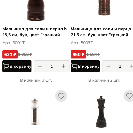
Мельница для соли и перца h
Мельница для соли и перца 
13,5 см, бук, цвет "грецкий
21,5 см, бук, цвет "грецкий
орех", СПАЙС & КО / SPICE &
орех", СПАЙС & КО / SPICE &
Арт. 5001T
Арт. 5003T
CO
CO
631 ₽
950 ₽
1 052 ₽
1 584 ₽
В корзину
В корзину
В наличии 3 шт.
В наличии 2 шт.