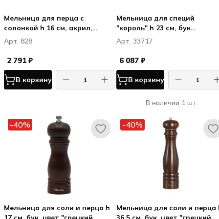
Мельница для перца с
Мельница для специй
солонкой h 16 см, акрил,
"король" h 23 см, бук
прозрачная, БРЕШИА /
лакированный, цвет черный
Арт. 828
Арт. 33717
BRESCIA
CHEES
2 791 ₽
6 087 ₽
В корзину
В корзину
В наличии 1 шт.
-40%
-40%
Мельница для соли и перца h
Мельница для соли и перца 
17 см, бук, цвет "грецкий
36,5 см, бук, цвет "грецкий