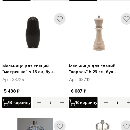
Мельница для специй
Мельница для специй
"матрешка" h 15 см, бук
"король" h 23 см, бук
лакированный, цвет черный,
лакированный, цвет белый,
Арт. 33725
Арт. 33712
МАТРЁШКА / MATRYOSHKA
CHEES
5 438 ₽
6 087 ₽
В корзину
В корзину