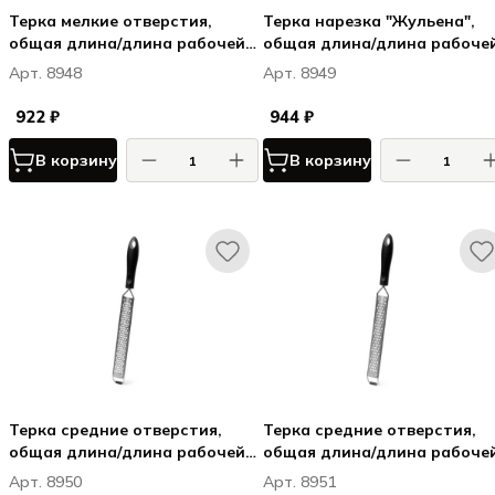
Терка мелкие отверстия,
Терка нарезка "Жульена",
общая длина/длина рабочей
общая длина/длина рабоче
части L 32/13,5 см,
части L 32/13,5 см,
Арт. 8948
Арт. 8949
нерж.сталь/пластик
нерж.сталь/пластик
922 ₽
944 ₽
В корзину
В корзину
Терка средние отверстия,
Терка средние отверстия,
общая длина/длина рабочей
общая длина/длина рабоче
части L 41/22 см, нерж.сталь/
части L 41/22 см, нерж.сталь
Арт. 8950
Арт. 8951