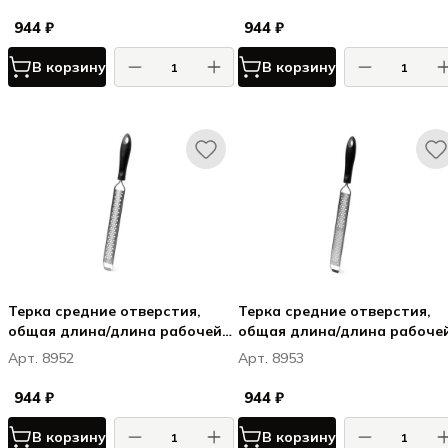
пластик
пластик
944 ₽
944 ₽
В корзину
В корзину
Терка средние отверстия,
Терка средние отверстия,
общая длина/длина рабочей
общая длина/длина рабоче
части L 41/22 см, нерж.сталь/
части L 41/22 см, нерж.сталь
Арт. 8952
Арт. 8953
пластик
пластик
944 ₽
944 ₽
В корзину
В корзину