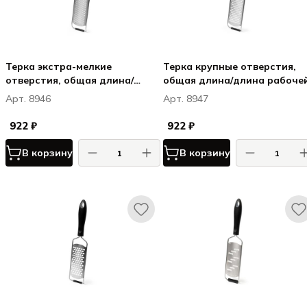
Терка экстра-мелкие
Терка крупные отверстия,
отверстия, общая длина/
общая длина/длина рабоче
длина рабочей части L 32/13,5
части L 32/13,5 см,
Арт. 8946
Арт. 8947
см, нерж.сталь/пластик
нерж.сталь/пластик
922 ₽
922 ₽
В корзину
В корзину