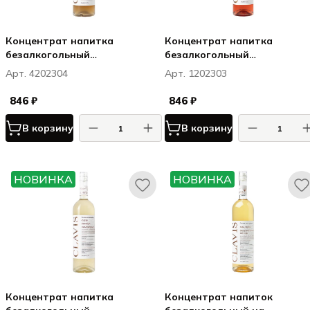
Концентрат напитка
Концентрат напитка
безалкогольный
безалкогольный
негазированный Клавис /
негазированный Клавис /
Арт. 4202304
Арт. 1202303
Clavis Черная смородина /
Clavis Шисо / земляника /
Ладан 0,75
лемонграсс 0,75
846 ₽
846 ₽
В корзину
В корзину
НОВИНКА
НОВИНКА
Концентрат напитка
Концентрат напиток