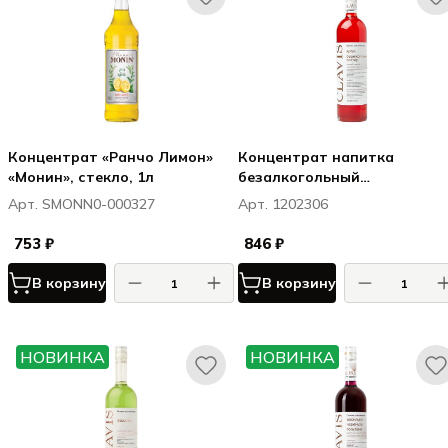
Концентрат «Ранчо Лимон»
Концентрат напитка
«Монин», стекло, 1л
безалкогольный
негазированный Клавис /
Арт. SMONN0-000327
Арт. 1202306
Clavis Арбуз / безалкогольн
биттер 0,75
753 ₽
846 ₽
В корзину
В корзину
НОВИНКА
НОВИНКА