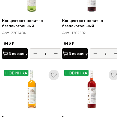
Концентрат напитка
Концентрат напитка
безалкогольный
безалкогольный
негазированный Клавис /
негазированный Клавис /
Арт. 2202404
Арт. 1202302
Clavis Базилик 0,75
Clavis Васильки / Черемуха /
Голубика 0,75
846 ₽
846 ₽
В корзину
В корзину
НОВИНКА
НОВИНКА