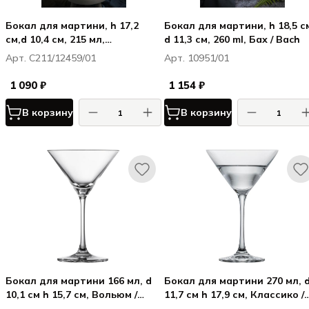
Бокал для мартини, h 17,2
Бокал для мартини, h 18,5 с
см,d 10,4 см, 215 мл,
d 11,3 см, 260 ml, Бах / Bach
Миксолоджи / Mixology
Арт. С211/12459/01
Арт. 10951/01
1 090 ₽
1 154 ₽
В корзину
В корзину
Бокал для мартини 166 мл, d
Бокал для мартини 270 мл, 
10,1 см h 15,7 см, Вольюм /
11,7 см h 17,9 см, Классико /
Volume
Classico