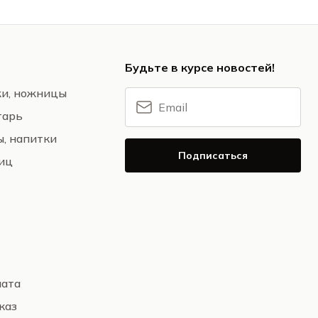
Будьте в курсе новостей!
жи, ножницы
тарь
ы, напитки
Подписаться
ниц
лата
каз