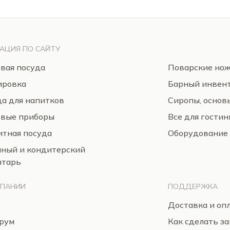
АЦИЯ ПО САЙТУ
вая посуда
Поварские но
ировка
Барный инвен
а для напитков
Сиропы, основ
овые приборы
Все для гости
тная посуда
Оборудование
нный и кондитерский
нтарь
МПАНИИ
ПОДДЕРЖКА
Доставка и оп
рум
Как сделать за