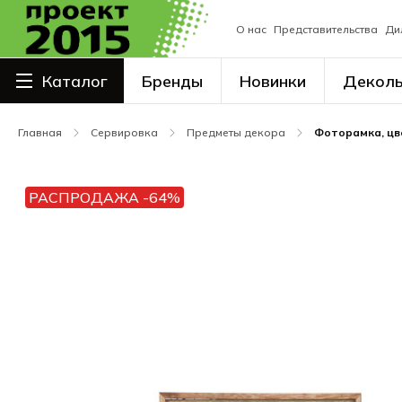
О нас
Представительства
Ди
Каталог
Бренды
Новинки
Декол
Столовая посуда
Главная
Сервировка
Предметы декора
Фоторамка, цве
Сервировка
Посуда для напитков
РАСПРОДАЖА -64%
Столовые приборы
Наплитная посуда
Кухонный и кондитерский
инвентарь
Поварские ножи, ножницы
Барный инвентарь
Сиропы, основы, напитки