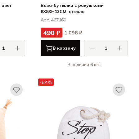
 цвет
Ваза-бутылка с ракушками
8X8XH13CM, стекло
Арт. 467160
490 ₽
1 098 ₽
В корзину
В наличии 6 шт.
osy & Trendy
Кози & Тренди / Cosy & Trendy
Декор
Декор
-64%