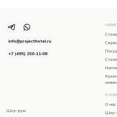
НАВИГ
Столо
info@projecthotel.ru
Серв
Посуд
+7 (495) 150‑11‑08
Стол
Напли
Кухо
инве
О КО
О нас
Шоу-рум
Шоу-