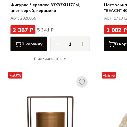
Фигурка Черепаха 33X33XH17CM,
Настольна
цвет серый, керамика
"BEACH" 4
Арт. 2028065
Арт. 17104
2 387 ₽
1 082 ₽
5 341 ₽
В корзину
В кор
В наличии 10 шт.
Кози & Тренди / Cosy & Trendy
К
Декор
-60%
-59%