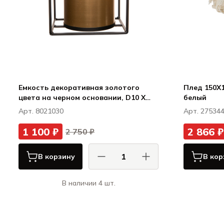
Емкость декоративная золотого
Плед 150X1
цвета на черном основании, D10 X
белый
H10CM / 14,5X11XH16CM, металл
Арт. 8021030
Арт. 27534
1 100 ₽
2 866 ₽
2 750 ₽
В корзину
В кор
В наличии 4 шт.
Кози & Тренди / Cosy & Trendy
К
Декор