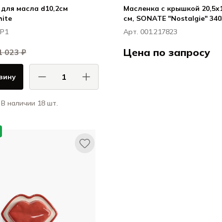
для масла d10,2см
Масленка с крышкой 20,5x1
ite
см, SONATE "Nostalgie" 340
BP1
Арт. 001.217823
Цена по запросу
1 023 ₽
Зелтьманн Вейден
зину
Сонат Носталь
В наличии 18 шт.
Черчилл / CHURCHILL