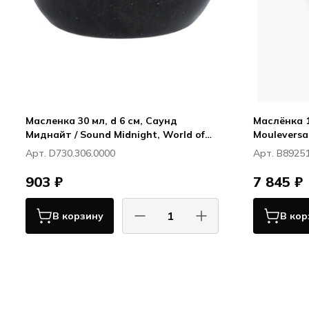
Масленка 30 мл, d 6 см, Саунд
Маслёнка 1
Миднайт / Sound Midnight, World of
Mouleversa
Colours
Арт. D730.306.0000
Арт. B8925
903 ₽
7 845 ₽
В корзину
В кор
Фортесса / Fortessa
Саунд Миднайт / Sound
Midnight