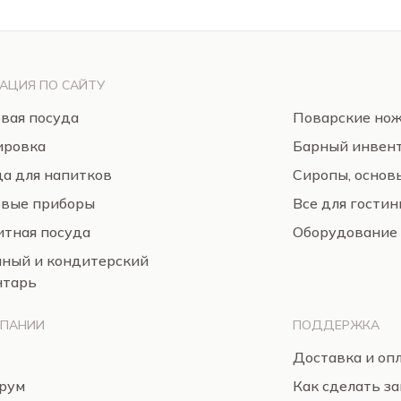
АЦИЯ ПО САЙТУ
вая посуда
Поварские но
ировка
Барный инвен
а для напитков
Сиропы, основ
овые приборы
Все для гости
тная посуда
Оборудование
нный и кондитерский
нтарь
МПАНИИ
ПОДДЕРЖКА
Доставка и оп
рум
Как сделать за