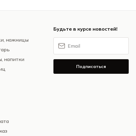
Будьте в курсе новостей!
жи, ножницы
тарь
ы, напитки
Подписаться
ниц
лата
каз