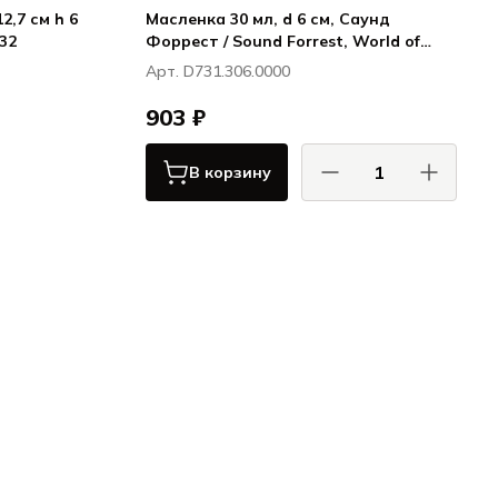
2,7 см h 6
Масленка 30 мл, d 6 см, Саунд
32
Форрест / Sound Forrest, World of
Colours
Арт. D731.306.0000
903 ₽
 / Seltmann
В корзину
Weiden
жи / Sonate
Nostalgie
Фортесса / Fortessa
Саунд Форрест / Sound
Forrest