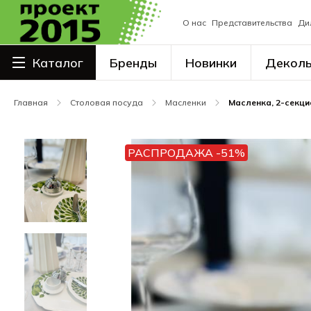
О нас
Представительства
Ди
Каталог
Бренды
Новинки
Декол
Столовая посуда
Главная
Столовая посуда
Масленки
Масленка, 2-секци
Сервировка
Посуда для напитков
РАСПРОДАЖА -51%
Столовые приборы
Наплитная посуда
Кухонный и кондитерский
инвентарь
Поварские ножи, ножницы
Барный инвентарь
Сиропы, основы, напитки