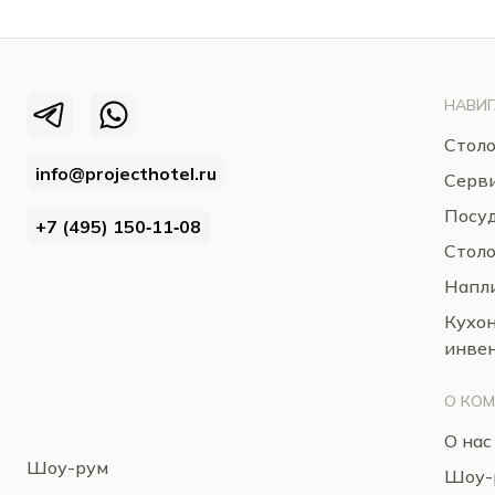
НАВИГ
Столо
info@projecthotel.ru
Серв
Посуд
+7 (495) 150‑11‑08
Стол
Напли
Кухо
инве
О КО
О нас
Шоу-рум
Шоу-