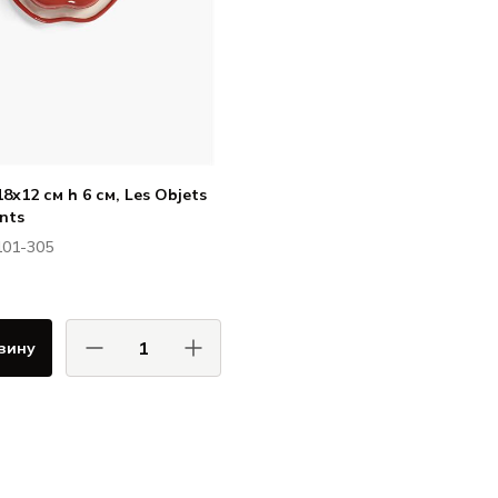
8x12 см h 6 см, Les Objets
nts
101-305
зину
Серакс / Serax
Лэз Обжэ Мулевэрсан от
Вутерс & Хендрикс / Les
Objets Mouleversants by
Wouters & Hendrix