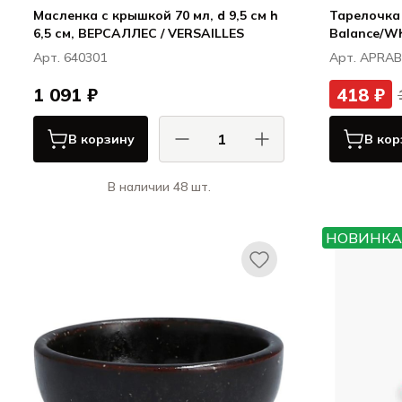
Масленка с крышкой 70 мл, d 9,5 см h
Тарелочка 
6,5 см, ВЕРСАЛЛЕС / VERSAILLES
Balance/Wh
Арт. 640301
Арт. APRA
1 091 ₽
418 ₽
В корзину
В кор
В наличии 48 шт.
Ля Рошер / La Rochere
ВЕРСАЛЛЕС / VERSAILLES
НОВИНКА