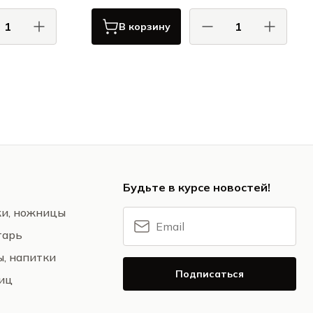
В корзину
тти / Bisetti
Бизетти / Bisetti
А / VERONA
ВЕРОНА / VERONA
Будьте в курсе новостей!
жи, ножницы
тарь
ы, напитки
Подписаться
ниц