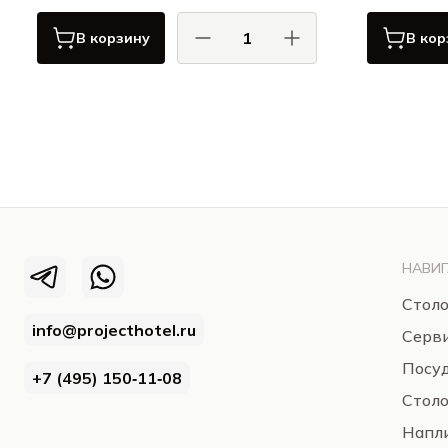
В корзину
В кор
Бизетти / Bisetti
КАПРИ / CAPRI
НАВИГ
Столо
info@projecthotel.ru
Серв
Посуд
+7 (495) 150‑11‑08
Стол
Напли