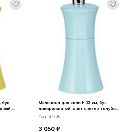
Мельница для соли h 13 см, бук
овый,
лакированный, цвет светло-голубой,
ВЕРОНА / VERONA
Арт. 87736
3 050 ₽