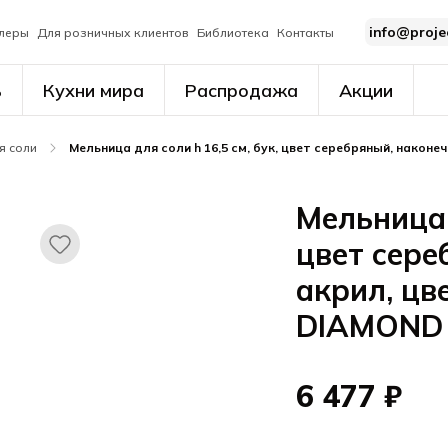
info@proje
леры
Для розничных клиентов
Библиотека
Контакты
ь
Кухни мира
Распродажа
Акции
я соли
Мельница для соли h 16,5 см, бук, цвет серебряный, након
Мельница д
цвет сере
акрил, цв
DIAMOND
6 477 ₽