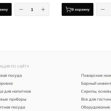
зину
В корзину
Бизетти / Bisetti
Бизе
ВЕРОНА / VERONA
ВЕРОН
АЦИЯ ПО САЙТУ
вая посуда
Поварские но
ировка
Барный инвен
а для напитков
Сиропы, основ
овые приборы
Все для гости
тная посуда
Оборудование