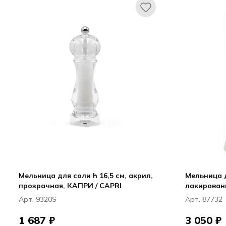
Мельница для соли h 16,5 см, акрил,
Мельница для сол
прозрачная, КАПРИ / CAPRI
лакирован
VERONA
Арт. 9320S
Арт. 87732
1 687 ₽
3 050 ₽