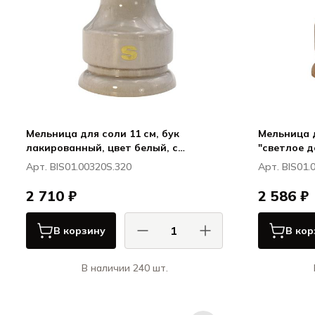
Мельница для соли 11 см, бук
Мельница д
лакированный, цвет белый, с
"светлое д
птичкой БЁРД / BIRD
BIRD
Арт. BIS01.00320S.320
Арт. BIS01.
2 710 ₽
2 586 ₽
В корзину
В кор
В наличии 240 шт.
Бизетти / Bisetti
БЁРД / BIRD