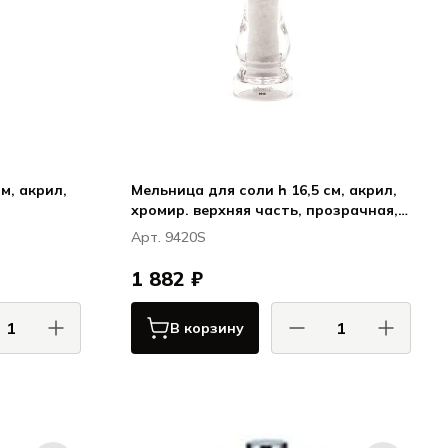
м, акрил,
Мельница для соли h 16,5 см, акрил,
хромир. верхняя часть, прозрачная,
ая,
КАПРИ / CAPRI
Арт. 9420S
1 882 ₽
В корзину
тти / Bisetti
Бизетти / Bisetti
/ TAORMINA
КАПРИ / CAPRI