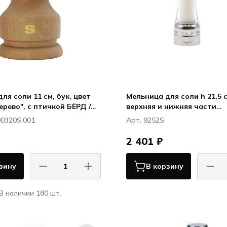
ля соли 11 см, бук, цвет
Мельница для соли h 21,5 с
ерево", с птичкой БЁРД /
верхняя и нижняя части
хромированные, прозрачн
00320S.001
Арт. 9252S
ТАОРМИНА / TAORMINA
2 401 ₽
зину
В корзину
В наличии 180 шт.
Бизе
Бизетти / Bisetti
ТАОРМИНА 
БЁРД / BIRD