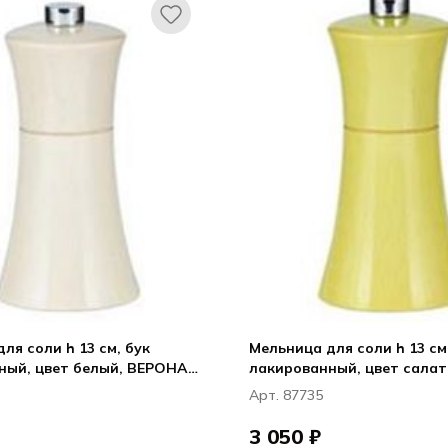
и h 13 см, бук
Мельница для соли h 13 см, бук
ный, цвет белый, ВЕРОНА /
лакированный, цвет салат
ВЕРОНА / VERONA
Арт. 87735
3 050 ₽