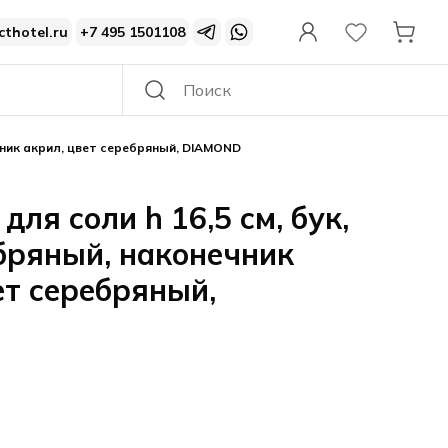
cthotel.ru
+7 495 1501108
ечник акрил, цвет cеребряный, DIAMOND
ля соли h 16,5 см, бук,
бряный, наконечник
ет cеребряный,