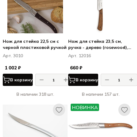
Нож для стейка 22,5 см с
Нож для стейка 23,5 см,
черной пластиковой ручкой
ручка - дерево (rosewood),
цвет ручки светло-
Арт. 3010
Арт. 12016
коричневый, Kamet, HQ
1 002 ₽
660 ₽
В корзину
В корзину
В наличии 318 шт.
В наличии 157 шт.
НОВИНКА