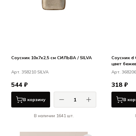
Соусник 10x7x2,5 см СИЛЬВА / SILVA
Соусник d 
цвет беже
Арт. 358210 SILVA
Арт. 36820
544 ₽
318 ₽
В корзину
В кор
В наличии 1641 шт.
Порланд / Porland
СИЛЬВА / SILVA