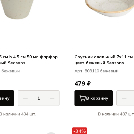
6 см h 4.5 см 50 мл фарфор
Соусник овальный 7х11 с
вый Seasons
цвет бежевый Seasons
6 бежевый
Арт. 808110 бежевый
479 ₽
зину
В корзину
В наличии 434 шт.
В наличии 487 шт
Порланд / Porland
Порла
Бежевый / BEIGE
Беже
-34%