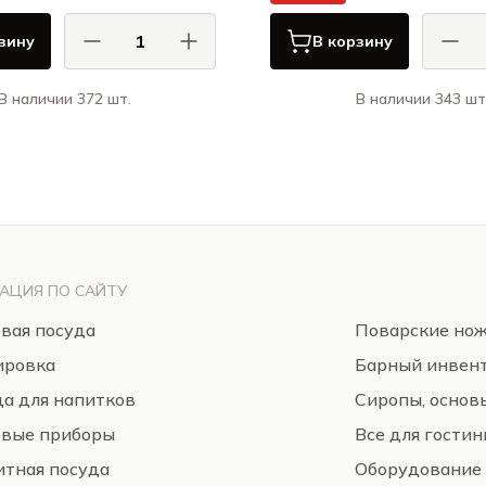
зину
В корзину
В наличии 372 шт.
В наличии 343 шт
Порланд / Porland
Порла
СИЗОНС Белый / SEASONS
ЛИБ
WHITE
АЦИЯ ПО САЙТУ
вая посуда
Поварские но
ировка
Барный инвен
а для напитков
Сиропы, основ
овые приборы
Все для гости
тная посуда
Оборудование