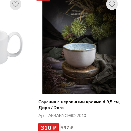
Соусник с неровными краями d 9,5 см,
Даро / Daro
Арт. AERARNC98022010
310 ₽
597 ₽