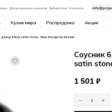
info@proje
леры
Для розничных клиентов
Библиотека
Контакты
ь
Кухни мира
Распродажа
Акции
м, декор black satin stone , Raw Design by Kevala
Соусник 6,
satin ston
1 501 ₽