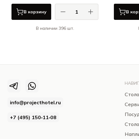
В корзину
В кор
В наличии 396 шт.
Порланд / Porland
Черный / BLACK
НАВИГ
Столо
info@projecthotel.ru
Серв
Посуд
+7 (495) 150‑11‑08
Стол
Напли