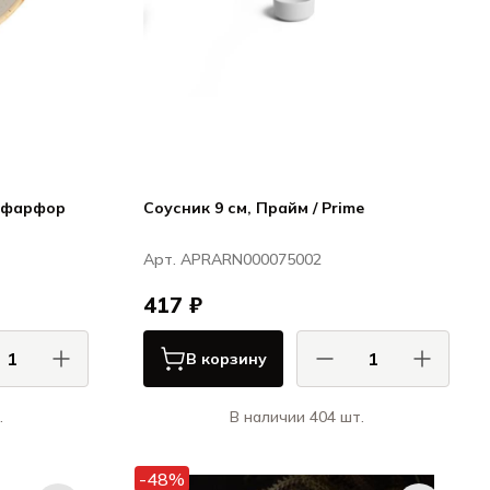
м фарфор
Соусник 9 см, Прайм / Prime
Арт. APRARN000075002
417 ₽
В корзину
.
В наличии 404 шт.
нд / Porland
Ариана / Ariane
вый / BEIGE
Прайм / Prime
-48%