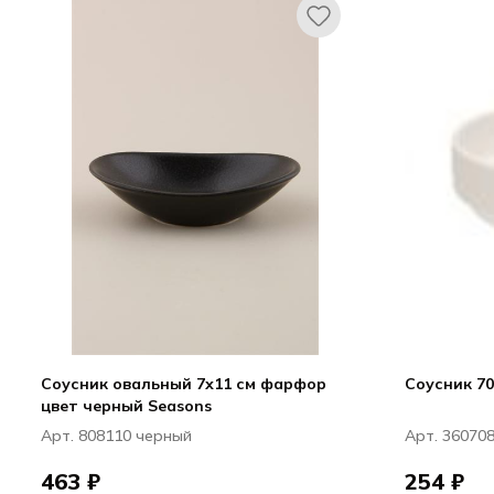
Соусник овальный 7х11 см фарфор
Соусник 70 
цвет черный Seasons
Арт. 808110 черный
Арт. 36070
463 ₽
254 ₽