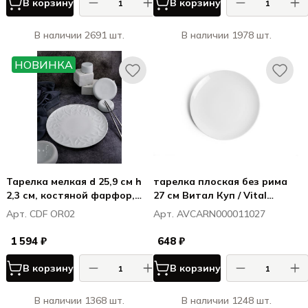
В корзину
В корзину
В наличии 2691 шт.
В наличии 1978 шт.
НОВИНКА
Тарелка мелкая d 25,9 см h
тарелка плоская без рима
2,3 см, костяной фарфор,
27 см Витал Куп / Vital
Оригами / Origami
Coupe
Арт. CDF OR02
Арт. AVCARN000011027
1 594 ₽
648 ₽
В корзину
В корзину
В наличии 1368 шт.
В наличии 1248 шт.