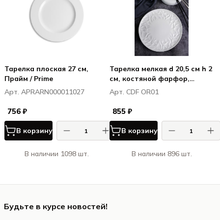
Тарелка плоская 27 см,
Тарелка мелкая d 20,5 см h 2
Прайм / Prime
см, костяной фарфор,
Оригами / Origami
Арт. APRARN000011027
Арт. CDF OR01
756 ₽
855 ₽
В корзину
В корзину
В наличии 1098 шт.
В наличии 896 шт.
Будьте в курсе новостей!