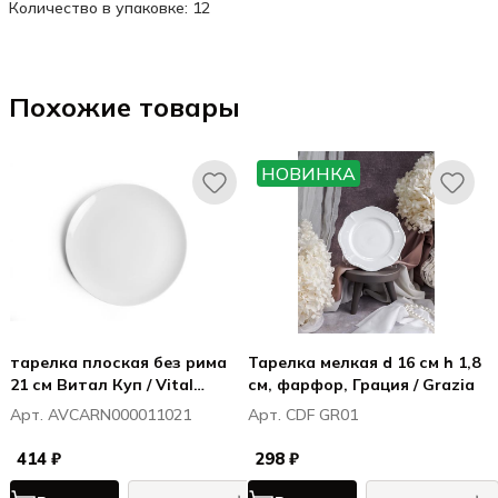
Количество в упаковке: 12
Похожие товары
НОВИНКА
тарелка плоская без рима
Тарелка мелкая d 16 см h 1,8
21 см Витал Куп / Vital
см, фарфор, Грация / Grazia
Coupe
Арт. AVCARN000011021
Арт. CDF GR01
414 ₽
298 ₽