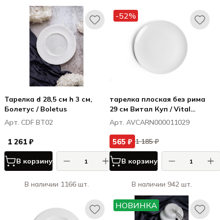
-52%
Тарелка d 28,5 см h 3 см,
тарелка плоская без рима
Болетус / Boletus
29 см Витал Куп / Vital
Coupe
Арт. CDF BT02
Арт. AVCARN000011029
1 261 ₽
565 ₽
1 185 ₽
В корзину
В корзину
В наличии 1166 шт.
В наличии 942 шт.
НОВИНКА