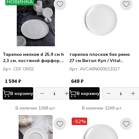
НОВИНКА
Тарелка мелкая d 25,9 см h
тарелка плоская без рима
2,3 см, костяной фарфор,
27 см Витал Куп / Vital
Оригами / Origami
Coupe
Арт. CDF OR02
Арт. AVCARN000011027
1 594 ₽
648 ₽
В корзину
В корзину
В наличии 1368 шт.
В наличии 1248 шт.
-52%