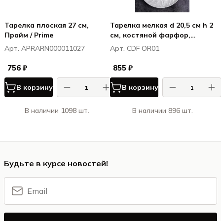
Тарелка плоская 27 см,
Тарелка мелкая d 20,5 см h 2
Прайм / Prime
см, костяной фарфор,
Оригами / Origami
Арт. APRARN000011027
Арт. CDF OR01
756 ₽
855 ₽
В корзину
В корзину
В наличии 1098 шт.
В наличии 896 шт.
Будьте в курсе новостей!