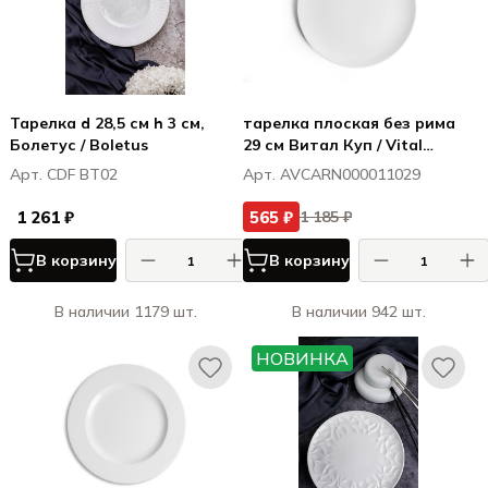
Тарелка d 28,5 см h 3 см,
тарелка плоская без рима
Болетус / Boletus
29 см Витал Куп / Vital
Coupe
Арт. CDF BT02
Арт. AVCARN000011029
1 261 ₽
565 ₽
1 185 ₽
В корзину
В корзину
В наличии 1179 шт.
В наличии 942 шт.
НОВИНКА