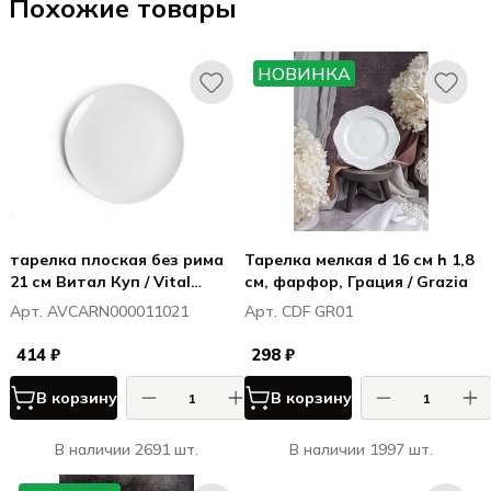
Похожие товары
НОВИНКА
тарелка плоская без рима
Тарелка мелкая d 16 см h 1,8
21 см Витал Куп / Vital
см, фарфор, Грация / Grazia
Coupe
Арт. AVCARN000011021
Арт. CDF GR01
414 ₽
298 ₽
В корзину
В корзину
В наличии 2691 шт.
В наличии 1997 шт.