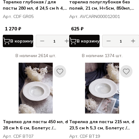
Тарелка глубокая / для
тарелка полуглубокая без
пасты 280 мл, d 24,5 см h 4,3
полей, 21 см, H=5см, 850мл,
см, фарфор, Грация / Grazia
Витал Куп / Vital Coupe
Арт. CDF GR05
Арт. AVCARN000012001
1 270 ₽
625 ₽
В корзину
В корзину
В наличии 2614 шт.
В наличии 1374 шт.
Тарелка для пасты 450 мл, d
Тарелка для пасты 215 мл, d
28 см h 6 см, Болетус /
23,5 см h 5,3 см, Болетус /
Boletus
Boletus
Арт. CDF BT07
Арт. CDF BT19