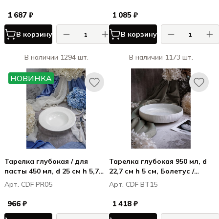
1 687 ₽
1 085 ₽
В корзину
В корзину
В наличии 1294 шт.
В наличии 1173 шт.
НОВИНКА
Тарелка глубокая / для
Тарелка глубокая 950 мл, d
пасты 450 мл, d 25 см h 5,7
22,7 см h 5 см, Болетус /
см, фарфор, Примавера /
Boletus
Арт. CDF PR05
Арт. CDF BT15
Primavera
966 ₽
1 418 ₽