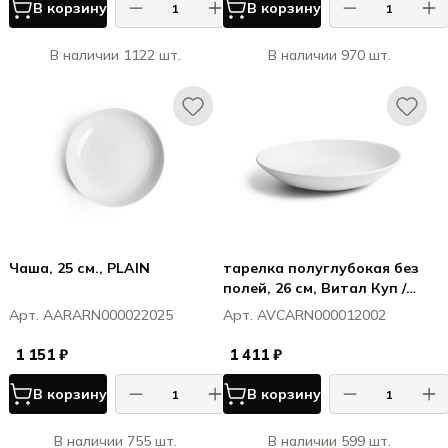
В корзину
В корзину
В наличии 1122 шт.
В наличии 970 шт.
Чаша, 25 см., PLAIN
тарелка полуглубокая без
полей, 26 см, Витал Куп /
Vital Coupe
Арт. AARARN000022025
Арт. AVCARN000012002
1 151 ₽
1 411 ₽
В корзину
В корзину
В наличии 755 шт.
В наличии 599 шт.