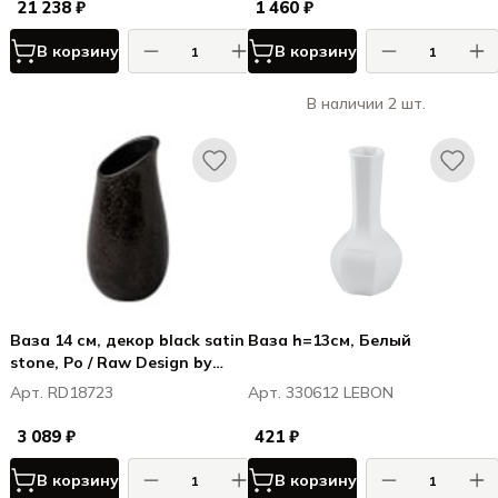
21 238 ₽
1 460 ₽
В корзину
В корзину
В наличии 2 шт.
Ваза 14 см, декор black satin
Ваза h=13см, Белый
stone, Ро / Raw Design by
Kevala
Арт. RD18723
Арт. 330612 LEBON
3 089 ₽
421 ₽
В корзину
В корзину