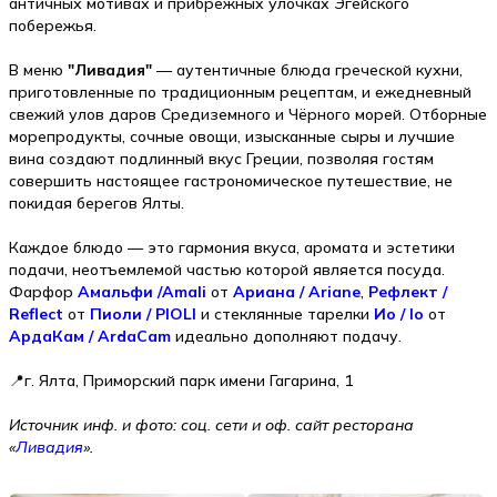
античных мотивах и прибрежных улочках Эгейского
побережья.
В меню
"Ливадия"
— аутентичные блюда греческой кухни,
приготовленные по традиционным рецептам, и ежедневный
свежий улов даров Средиземного и Чёрного морей. Отборные
морепродукты, сочные овощи, изысканные сыры и лучшие
вина создают подлинный вкус Греции, позволяя гостям
совершить настоящее гастрономическое путешествие, не
покидая берегов Ялты.
Каждое блюдо — это гармония вкуса, аромата и эстетики
подачи, неотъемлемой частью которой является посуда.
Фарфор
Амальфи /Amali
от
Ариана / Ariane
,
Рефлект /
Reflect
от
Пиоли / PIOLI
и стеклянные тарелки
Ио / Io
от
АрдаКам / ArdaCam
идеально дополняют подачу.
📍г. Ялта, Приморский парк имени Гагарина, 1
Источник инф. и фото: соц. сети и оф. сайт ресторана
«
Ливадия
».