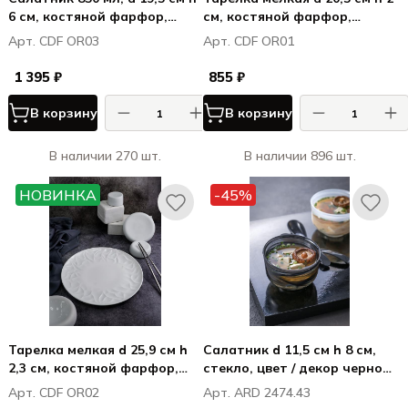
6 см, костяной фарфор,
см, костяной фарфор,
Оригами / Origami
Оригами / Origami
Арт. CDF OR03
Арт. CDF OR01
1 395 ₽
855 ₽
В корзину
В корзину
В наличии 270 шт.
В наличии 896 шт.
НОВИНКА
-45%
Тарелка мелкая d 25,9 см h
Салатник d 11,5 см h 8 см,
2,3 см, костяной фарфор,
стекло, цвет / декор черно-
Оригами / Origami
белый, Токио / Tokyo
Арт. CDF OR02
Арт. ARD 2474.43