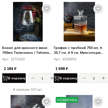
Бокал для красного вина
Графин с пробкой 750 мл, h
700мл Талисмано / Talismano
20,7 см, d 9 см, Миксолоджи /
Bordeaux
Mixology
Арт. 12731/02
Арт. 12520/01
1 184 ₽
1 698 ₽
В корзину
В корзину
В наличии 137 шт.
НОВИНКА