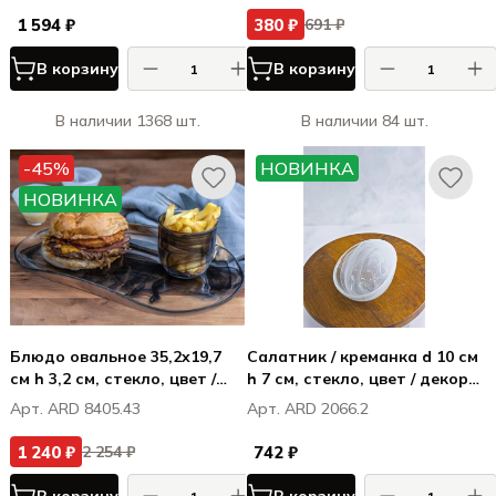
1 594 ₽
380 ₽
691 ₽
В корзину
В корзину
В наличии 1368 шт.
В наличии 84 шт.
-45%
НОВИНКА
НОВИНКА
Блюдо овальное 35,2x19,7
Салатник / креманка d 10 см
см h 3,2 см, стекло, цвет /
h 7 см, стекло, цвет / декор
декор бело-черный, Атлас /
белый, Хиллс / Hills
Арт. ARD 8405.43
Арт. ARD 2066.2
Atlas
1 240 ₽
742 ₽
2 254 ₽