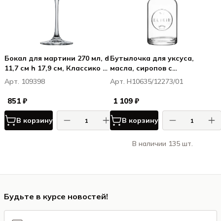
Бокал для мартини 270 мл, d
Бутылочка для уксуса,
11,7 см h 17,9 см, Классико /
масла, сиропов с
Classico
дозатором, h 14,2 см - 5 5/8
Арт. 109398
Арт. H10635/12273/01
”d 5,2 см, 100мл
851 ₽
1 109 ₽
В корзину
В корзину
В наличии 135 шт.
Будьте в курсе новостей!