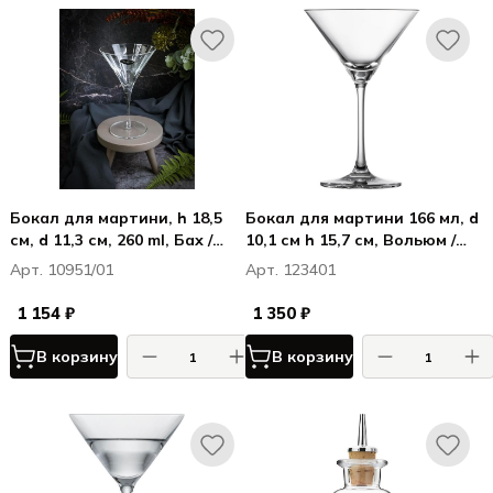
Бокал для мартини, h 18,5
Бокал для мартини 166 мл, d
см, d 11,3 см, 260 ml, Бах /
10,1 см h 15,7 см, Вольюм /
Bach
Volume
Арт. 10951/01
Арт. 123401
1 154 ₽
1 350 ₽
В корзину
В корзину