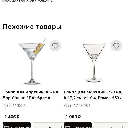
Количество в упаковке: 6
Похожие товары
Бокал для мартини 166 мл,
Бокал для Мартини, 220 мл,
Бар Спешл / Bar Special
h 17,2 см, d 10,4, Рома 1960 /
Roma 1960
Арт. 111231
Арт. 12772/01
1 406 ₽
1 060 ₽