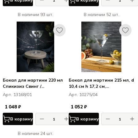
В корзину
В корзину
В наличии 93 шт.
В наличии 52 шт.
Бокал для мартини 220 мл
Бокал для мартини 215 мл, d
Спикизиз Свинг /
10,4 см h 17,2 см,
Speakeasies Swing
Michelangelo
Арт. 13168/01
Арт. 10275/04
1 048 ₽
1 052 ₽
В корзину
В корзину
В наличии 24 шт.