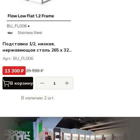
Подставка 1/2, низкая,
нержавеющая сталь 265 x 325
x 99.5 mm
Арт. BU_FL006
13 300 ₽
29 990 ₽
В корзину
В наличии 2 шт.