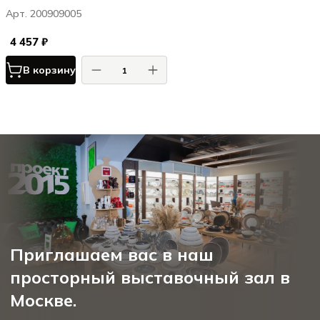
Luxe
Арт. 200909005
4 457 ₽
В корзину
Приглашаем вас в наш
просторный выставочный зал в
Москве.